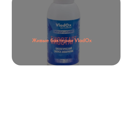
Живые бактерии VladOx
Политика конфиденциальности
8 (977) 559 84 82
info@
aquafish.shop
г. Химки, ул. Железнодорожная 2А
Как запускать рыбок
О нас
Каталог товаров
Отзывы
Оплата и доставка
Контакты
АКВАРИУМНЫЕ РЫБКИ
Аквариумные обитатели
Лабео
Гуппи
Расборы
Пецилии
Сомики
Меченосцы
Аксолотли
Моллинезии
Вьюновые