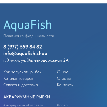
Петушки
Радужницы
Гурами и макроподы
Солоноводные
Лялиусы
Улитки
Золотые рыбки
Креветки и раки
Неоны
Крабики
Тернеции
Арованы
Тетры
Скаты
Цихлиды
Боции
Барбусы
Другие виды обитателей
Данио и кардинал
РАСТЕНИЯ
КОРМА
Растения для аквариума
Корма
Растения переднего плана
Универсальные корма
Растения среднего плана
Корма для цихлид
Растения заднего плана
Корм для золотых рыбок
Аквариумные мхи
Корм для петушков
Корм для донных рыб
Корм для ракообразных
Корм для мальков
Замороженный корм