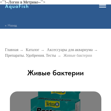
<``!--Логин в Метрике--``>
AquaFish
<< Назад
Главная
→
Каталог
→
Аксессуары для аквариума
→
Препараты. Удобрения. Тесты
→
Живые бактерии
Живые бактерии