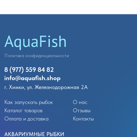
Политика конфиденциальности
8 (977) 559 84 82
info@
aquafish.shop
г. Химки, ул. Железнодорожная 2А
Как запускать рыбок
О нас
Каталог товаров
Отзывы
Оплата и доставка
Контакты
АКВАРИУМНЫЕ РЫБКИ
Аквариумные обитатели
Лабео
Гуппи
Расборы
Пецилии
Сомики
Меченосцы
Аксолотли
Моллинезии
Вьюновые
Петушки
Радужницы
Гурами и макроподы
Солоноводные
Лялиусы
Улитки
Золотые рыбки
Креветки и раки
Неоны
Крабики
Тернеции
Арованы
Тетры
Скаты
Цихлиды
Боции
Барбусы
Другие виды обитателей
Данио и кардинал