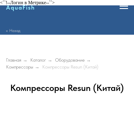
<``!--Логин в Метрике--``>
AquaFish
<< Назад
Главная
→
Каталог
→
Оборудование
→
Компрессоры
→
Компрессоры Resun (Китай)
Компрессоры Resun (Китай)