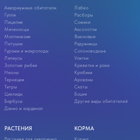
РАСТЕНИЯ
КОРМА
Растения для аквариума
Корма
Растения переднего плана
Универсальные корма
Растения среднего плана
Корма для цихлид
Растения заднего плана
Корм для золотых рыбок
Аквариумные мхи
Корм для петушков
Корм для донных рыб
Корм для ракообразных
Корм для мальков
Замороженный корм